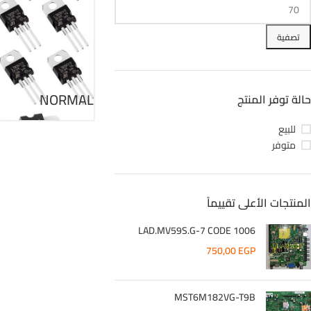
تصفية
NORMAL
حالة توفر المنتج
للبيع
متوفر
المنتجات الأعلى تقييماً
LAD.MV59S.G-7 CODE 1006
750,00
EGP
MST6M182VG-T9B