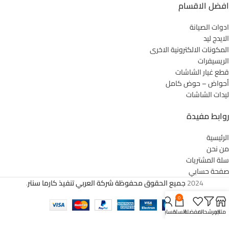
افضل الاقسام
ادوات الصيانة
الايدج ليد
المكونات الالكترونية الاخرى
الريسيفرات
قطع غيار الشاشات
أحواض – حوض كامل
ليدات الشاشات
روابط مفيدة
الرئيسية
من نحن
سلة المشتريات
صفحة حسابي
2024
جميع الحقوق محفوظة شركة العربي تنفيذ كارما سنتر
.
0
متجر
المرشحات
المفضلة
السلة
حسابي