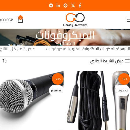
0
0,00
EGP
الميكروفونات
الاقسام
الرئيسية
المكونات الالكترونية الاخرى
الميكروفونات
عرض ⁦3⁩ من كل النتائج
عرض الشريط الجانبي
-23%
-13%
غير متوفر
غير متوفر