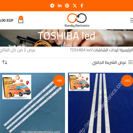
0
0,00
EGP
TOSHIBA led
الاقسام
الرئيسية
ليدات الشاشات
TOSHIBA led
عرض ⁦2⁩ من كل النتائج
عرض الشريط الجانبي
-38%
-33%