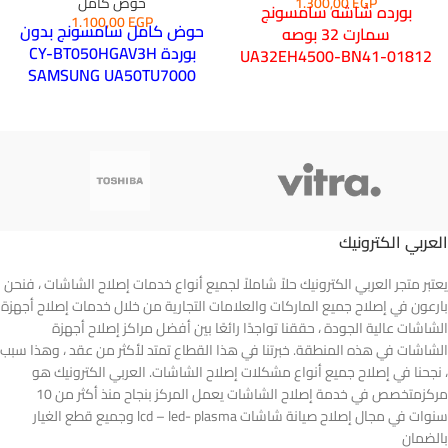
EGP
1.300,00
حوض كامل
بورده شاشه سامسونج
1.100,00
EGP
حوض كامل سامسونج بدون
سمارت 32 بوصه
بوردة CY-BT050HGAV3H
UA32EH4500-BN41-01812
SAMSUNG UA50TU7000
المحتويات
بانيل مكسور +اكليريك +
ليدات + البودى كامل
+القاعدة تقفيل شركه
ملحوظه هامه
لا تطبق سياسه مصاريف الشحن على
العربي الكترونيك
مثل هذه المنتجات ولها اسعار اخرى
تحسب بالكيلو جرام والحجم
يعتبر متجر العربي الكترونيك حلاً شاملاً لجميع أنواع خدمات إصلاح الشاشات ، فنحن
بارعون في إصلاح جميع الماركات والعلامات التجارية من خلال خدمات إصلاح أجهزة
الشاشات عالية الجودة ، حققنا تواجدًا رائعًا بين أفضل مراكز إصلاح أجهزة
الشاشات في هذه المنطقة. خبرتنا في هذا القطاع تمتد لأكثر من عقد ، وهذا سبب
، نجحنا في إصلاح جميع أنواع مشكلات إصلاح الشاشات. العربي الكترونيك هو
مركزمتخصص في خدمة إصلاح الشاشات يعمل المركز بنجاح منذ أكثر من 10
سنوات في مجال إصلاح صيانة شاشات lcd – led- plasma وجميع قطع الغيار
بالضمان