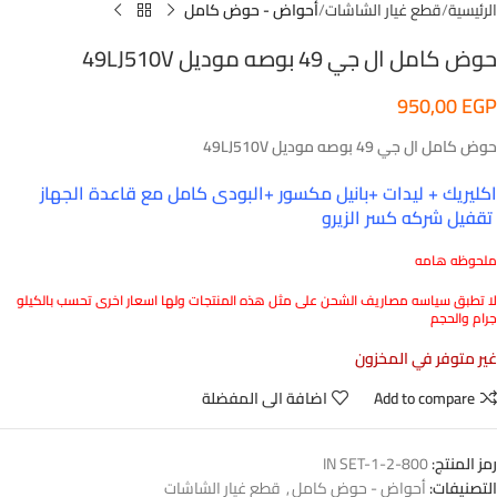
الرئيسية
قطع غيار الشاشات
أحواض - حوض كامل
حوض كامل ال جي 49 بوصه موديل 49LJ510V
950,00
EGP
حوض كامل ال جي 49 بوصه موديل 49LJ510V
اكليريك + ليدات +بانيل مكسور +البودى كامل مع قاعدة الجهاز
تقفيل شركه كسر الزيرو
ملحوظه هامه
لا تطبق سياسه مصاريف الشحن على مثل هذه المنتجات ولها اسعار اخرى تحسب بالكيلو
جرام والحجم
غير متوفر في المخزون
Add to compare
اضافة الى المفضلة
رمز المنتج:
800-2-IN SET-1
التصنيفات:
أحواض - حوض كامل
,
قطع غيار الشاشات