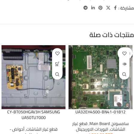
مشاركة :
منتجات ذات صلة
غير متوفر
CY-BT050HGAV3H SAMSUNG
UA32EH4500-BN41-01812
UA50TU7000
سامسونج
,
Main Board
,
قطع غيار
الشاشات
,
البوردات الاوريجينال
قطع غيار الشاشات
,
أحواض -