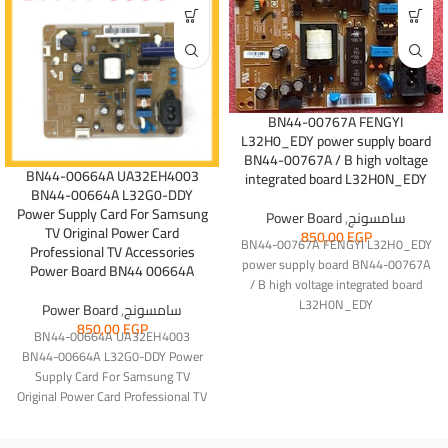
BN44-00767A FENGYI
L32H0_EDY power supply board
BN44-00767A / B high voltage
BN44-00664A UA32EH4003
integrated board L32H0N_EDY
BN44-00664A L32G0-DDY
Power Supply Card For Samsung
سامسونج
,
Power Board
TV Original Power Card
850,00
EGP
BN44-00767A FENGYI L32H0_EDY
Professional TV Accessories
power supply board BN44-00767A
Power Board BN44 00664A
/ B high voltage integrated board
L32H0N_EDY
سامسونج
,
Power Board
850,00
EGP
BN44-00664A UA32EH4003
BN44-00664A L32G0-DDY Power
Supply Card For Samsung TV
Original Power Card Professional TV
Accessories Power Board BN44
00664A