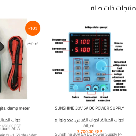
منتجات ذات صلة
-10%
غير متوفر
gital clamp meter
SUNSHINE 30V 5A DC POWER SUPPLY
ادوات الصيانة
,
ادوات القياس
,
عدد ولوازم
ادوات الصيان
الصيانة
2.450,00
EGP
cations AC A
3.700,00
EGP
Sunshine 30V 5A DC Power Supply P-
ging) ±1.5%rdg±4dgt