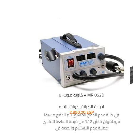
-15%
MR 852D + كاويه هوت اير
كاويه لحام قص
ادوات الصيانة
,
ادوات اللحام
2.850,00
EGP
فى حالة عدم الدفع المسبق يتم الدفع مسبقا
ادوات ال
فودافوان كاش 12% من قيمة السلعة لتفادى
,00
EGP
عملية عدم الاستلام والجدية فى
بقطر مناسب للت