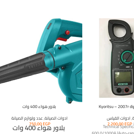
Kyoritsu – 2007r di
بلاور هواء 400 وات
ة
,
ادوات القياس
ادوات الصيانة
,
عدد ولوازم الصيانة
750,00
EGP
2.200,00
EGP
بلاور هواء 400 وات
Technical Specifi
600.0/1000A (Auto-ran