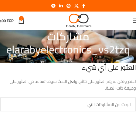
0
0,00
EGP
مشاركات
elarabyelectronics_vs2tzq
الرئيسية
العثور على أي شيء
اعتذر ولكن لم يتم العثور على نتائج. ولعل البحث سوف تساعد في العثور على
وظيفة ذات الصلة.