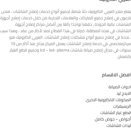
يعتبر متجر العربي الكترونيك حلاً شاملاً لجميع أنواع خدمات إصلاح الشاشات ، فنحن
بارعون في إصلاح جميع الماركات والعلامات التجارية من خلال خدمات إصلاح أجهزة
الشاشات عالية الجودة ، حققنا تواجدًا رائعًا بين أفضل مراكز إصلاح أجهزة
الشاشات في هذه المنطقة. خبرتنا في هذا القطاع تمتد لأكثر من عقد ، وهذا سبب
، نجحنا في إصلاح جميع أنواع مشكلات إصلاح الشاشات. العربي الكترونيك هو
مركزمتخصص في خدمة إصلاح الشاشات يعمل المركز بنجاح منذ أكثر من 10
سنوات في مجال إصلاح صيانة شاشات lcd – led- plasma وجميع قطع الغيار
بالضمان
افضل الاقسام
ادوات الصيانة
الايدج ليد
المكونات الالكترونية الاخرى
الريسيفرات
قطع غيار الشاشات
أحواض – حوض كامل
ليدات الشاشات