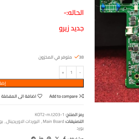
الحاله:-
جديد زيرو
38 متوفر في المخزون
إضاف
Add to compare
اضافة الى المفضلة
رمز المنتج:
KOT2-m.t203-1
التصنيفات:
Main Board
,
البوردات الاوريجينال
,
بو
بورد
مشاركة :