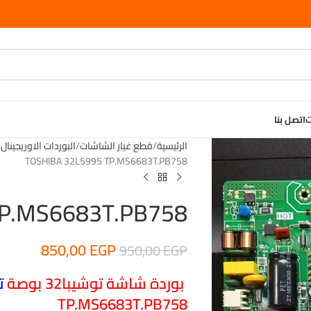
ت
اتصل بنا
الرئيسية
قطع غيار الشاشات
البوردات الاوريجينال
TOSHIBA 32L5995 TP.MS6683T.PB758
TP.MS6683T.PB758
850,00
EGP
950,00
EGP
بوردة شاشة توشيبا32 بوصة
ت
TP.MS6683T.PB758