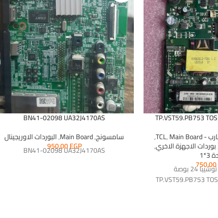
BN41-02098 UA32J4170AS
TP.VST59.PB753 TO
 - TCL
Main Board
,
,
سامسونج
,
Main Board
,
البوردات الاوريجينال
بوردات الاجهزة الاخري
,
EGP
950,00
BN41-02098 UA32J4170AS
 3*1
750,0
بوردة شاشة توشيبا 24 بوصة
TP.VST59.PB753 TO