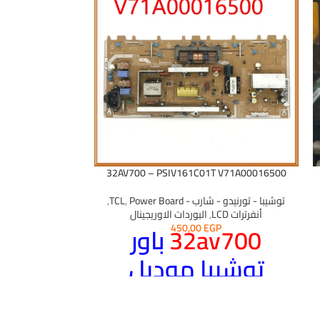
C757
32AV700 – PSIV161C01T V71A00016500
توشيبا - تورنيدو - شارب - TCL
Power Board
,
,
البوردات الاوريجي
أنفرترات LCD
,
البوردات الاوريجينال
32av700
باور
GP
450,00
EGP
توشيبا موديل
SOFTWEAR: جا
الحاله :-
جديد
0V