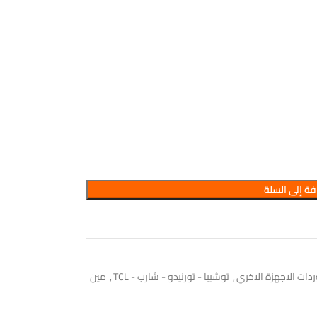
ة إلى السلة
ردات الاجهزة الاخري
,
توشيبا - تورنيدو - شارب - TCL
,
مين