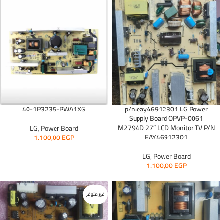
40-1P3235-PWA1XG
p/n:eay46912301 LG Power
Supply Board OPVP-0061
M2794D 27″ LCD Monitor TV P/N
LG
,
Power Board
EAY46912301
1.100,00
EGP
LG
,
Power Board
1.100,00
EGP
غير متوفر