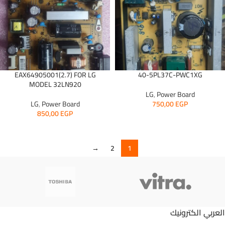
EAX64905001(2.7) FOR LG
40-5PL37C-PWC1XG
MODEL 32LN920
LG
,
Power Board
LG
,
Power Board
750,00
EGP
850,00
EGP
→
2
1
العربي الكترونيك