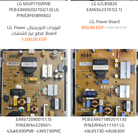
LG 50UP7750PVB
LG 42LB5820
PCB:EAX69202702(1.0) LG
EAX65423701(2.1)
P/N:EAY65895602
LG
,
Power Board
EGP
850,00
البوردات الاوريجينال
,
Power
,
LG
1.300,00
EGP
Board
,
قطع غيار الشاشات
1.200,00
EGP
EAX67209001(1.5)
PCB:EAX67189201(1.6)
P/N:EAY64529501-
P/N:EAY64511101 LG
43uk6300PVB- 43K5730PVC
49LK5730-49UJ630V