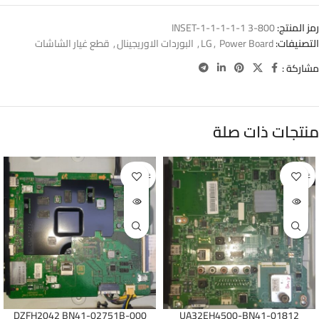
رمز المنتج:
800-3 INSET-1-1-1-1-1
التصنيفات:
Power Board
,
LG
,
البوردات الاوريجينال
,
قطع غيار الشاشات
مشاركة :
منتجات ذات صلة
غير متوفر
غير متوفر
DZFH2042 BN41-02751B-000
UA32EH4500-BN41-01812