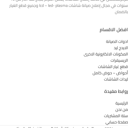
سنوات في مجال إصلاح صيانة شاشات lcd – led- plasma وجميع قطع الغيار
بالضمان
افضل الاقسام
ادوات الصيانة
الايدج ليد
المكونات الالكترونية الاخرى
الريسيفرات
قطع غيار الشاشات
أحواض – حوض كامل
ليدات الشاشات
روابط مفيدة
الرئيسية
من نحن
سلة المشتريات
صفحة حسابي