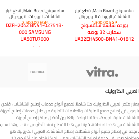
سامسونج
,
Main Board
,
قطع غيار
سامسونج
,
Main Board
,
قطع غيار
الشاشات
,
البوردات الاوريجينال
الشاشات
,
البوردات الاوريجينال
2.500,00
EGP
1.300,00
EGP
بورده شاشه سامسونج
DZFH2042 BN41-02751B-
سمارت 32 بوصه
000 SAMSUNG
UA50TU7000
UA32EH4500-BN41-01812
بورده مين شاشه سامسونج
50 بوصه
العربي الكترونيك
يعتبر متجر العربي الكترونيك حلاً شاملاً لجميع أنواع خدمات إصلاح الشاشات ، فنحن
بارعون في إصلاح جميع الماركات والعلامات التجارية من خلال خدمات إصلاح أجهزة
الشاشات عالية الجودة ، حققنا تواجدًا رائعًا بين أفضل مراكز إصلاح أجهزة
الشاشات في هذه المنطقة. خبرتنا في هذا القطاع تمتد لأكثر من عقد ، وهذا سبب
، نجحنا في إصلاح جميع أنواع مشكلات إصلاح الشاشات. العربي الكترونيك هو
مركزمتخصص في خدمة إصلاح الشاشات يعمل المركز بنجاح منذ أكثر من 10