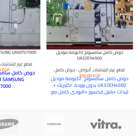
حوض كامل سامسونج 32بوصة موديل
MSUNG UA50TU7000
UA32EH4500
قطع غيار الشاشات
,
قطع غيار الشاشات
,
أحواض - حوض كامل
EGP
0
350,00
EGP
حوض كامل سامسونج 32بوصة موديل
H SAMSUNG
UA32EH4500 بدون بوردة اكليريك +
7000
ليدات +بانيل مكسور +البودى كامل مع
المح
قاعدة الجهاز تقفيل شركه كسر الزيرو
بانيل مكسور +اكلير
ملحوظه هامه
كامل +القاع
لا تطبق سياسه مصاريف الشحن على مثل هذه
المنتجات ولها اسعار اخرى تحسب بالكيلو جرام والحجم
ملحو
لا تطبق سياسه مصار
المنتجات ولها اسعار اخر