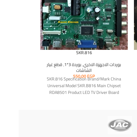
801
SKR.816
بوردات الاجهزة الاخري
,
بوردة 3*1
,
قطع غيار
قطع غيار الشاشات
الشاشات
الاجهزة 
GP
550,00
EGP
بوردة شاشة 43 بوصة سم
SKR.816 Specification Brand/Mark China
Universal Model SKR.B816 Main Chipset
B801
RDA8501 Product LED TV Driver Board
Resolution Up to 1920×1080 Panel
35v 500ma
RISH