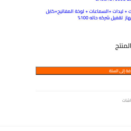
 + ليدات +السماعات + لوخة المفاتيح+كابل
لمنتج
ة إلى السلة
اشات