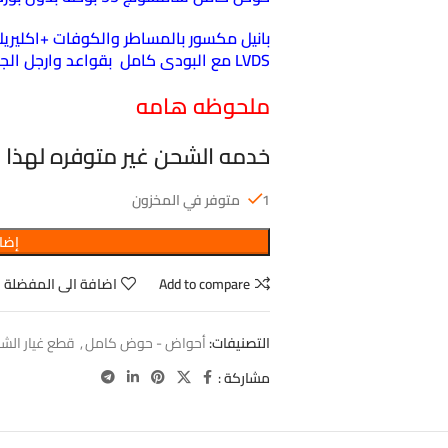
بانيل مكسور بالمساطر والكوفات +اكليريك
LVDS مع البودى كامل بقواعد وارجل الجهاز تقفيل شركه حاله 100%
ملحوظه هامه
خدمه الشحن غير متوفره لهذا ا
1 متوفر في المخزون
إضاف
Add to compare
اضافة الى المفضلة
التصنيفات:
أحواض - حوض كامل
,
قطع غيار الش
مشاركة :