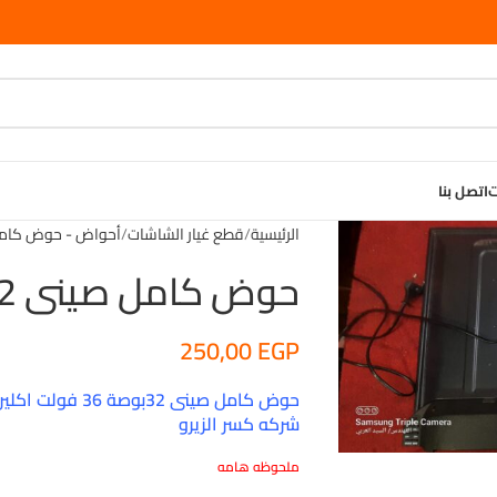
ت
اتصل بنا
الرئيسية
قطع غيار الشاشات
أحواض - حوض كام
حوض كامل صينى 32بوصة
250,00
EGP
حوض كامل صينى 2
شركه كسر الزيرو
ملحوظه هامه