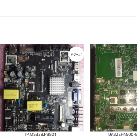
غير متوفر
TP.MS338.PB801
UA32EH4500-