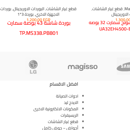
Ma
,
قطع غيار الشاشات
,
قطع غيار الشاشات
,
البوردات الاوريجينال
,
بوردات
الاوريجينال
الاجهزة الاخري
,
بوردة 3*1
1.200,00
EGP
1.300,0
بورده شاشه سامسونج سمارت 32 بوصه
بوردة شاشة 43 بوصة سمارت
UA32EH4500-
TP.MS338.PB801
backlight 60v-135v 500ma
firmware FRISH
افضل الاقسام
ادوات الصيانة
الايدج ليد
المكونات الالكترونية الاخرى
الريسيفرات
قطع غيار الشاشات
أحواض – حوض كامل