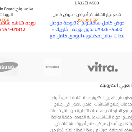
UA32EH4500
سامسونج
,
in Board
قطع غيار الشاشات
,
أحواض - حوض كامل
البوردات 
0
EGP
350,00
EGP
حوض كامل سامسونج 32بوصة موديل
UA32EH4500 بدون بوردة اكليريك +
BN41-01812
ليدات +بانيل مكسور +البودى كامل مع
قاعدة الجهاز تقفيل شركه كسر الزيرو
ملحوظه هامه
لا تطبق سياسه مصاريف الشحن على مثل هذه
المنتجات ولها اسعار اخرى تحسب بالكيلو جرام والحجم
العربي الكترونيك
يعتبر متجر العربي الكترونيك حلاً شاملاً لجميع أنواع
خدمات إصلاح الشاشات ، فنحن بارعون في إصلاح
جميع الماركات والعلامات التجارية من خلال خدمات
إصلاح أجهزة الشاشات عالية الجودة ، حققنا تواجدًا
رائعًا بين أفضل مراكز إصلاح أجهزة الشاشات في
هذه المنطقة. خبرتنا في هذا القطاع تمتد لأكثر من