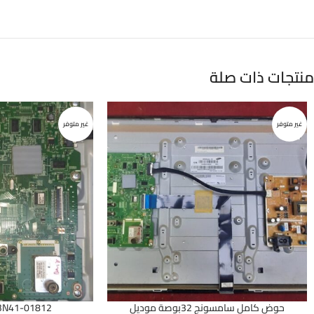
منتجات ذات صلة
غير متوفر
غير متوفر
حوض كامل سامسونج 32بوصة موديل
BN41-01812