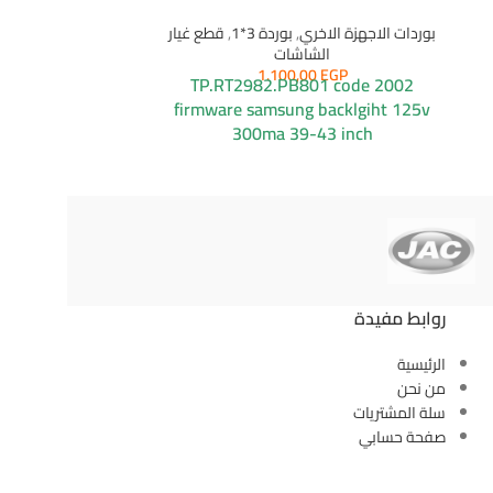
بوردات الاجهزة الاخري
,
بوردة 3*1
,
قطع غيار
بوردات الاجهزة ا
الشاشات
GP
1.100,00
EGP
TP.RT2982.PB801 code 2002
004 firmware
firmware samsung
backlgiht 125v
 75v 600ma
300ma
39-43 inch
روابط مفيدة
الرئيسية
من نحن
سلة المشتريات
صفحة حسابي