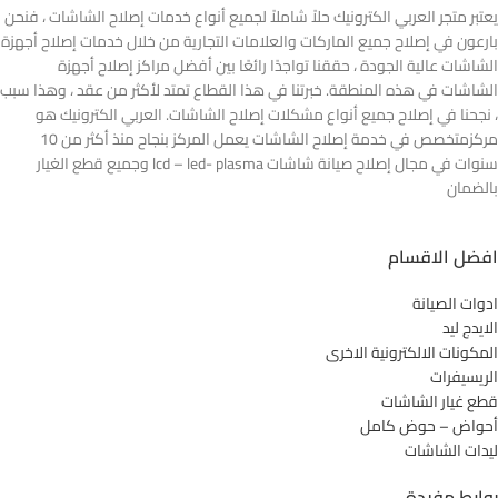
يعتبر متجر العربي الكترونيك حلاً شاملاً لجميع أنواع خدمات إصلاح الشاشات ، فنحن
بارعون في إصلاح جميع الماركات والعلامات التجارية من خلال خدمات إصلاح أجهزة
الشاشات عالية الجودة ، حققنا تواجدًا رائعًا بين أفضل مراكز إصلاح أجهزة
الشاشات في هذه المنطقة. خبرتنا في هذا القطاع تمتد لأكثر من عقد ، وهذا سبب
، نجحنا في إصلاح جميع أنواع مشكلات إصلاح الشاشات. العربي الكترونيك هو
مركزمتخصص في خدمة إصلاح الشاشات يعمل المركز بنجاح منذ أكثر من 10
سنوات في مجال إصلاح صيانة شاشات lcd – led- plasma وجميع قطع الغيار
بالضمان
افضل الاقسام
ادوات الصيانة
الايدج ليد
المكونات الالكترونية الاخرى
الريسيفرات
قطع غيار الشاشات
أحواض – حوض كامل
ليدات الشاشات
روابط مفيدة