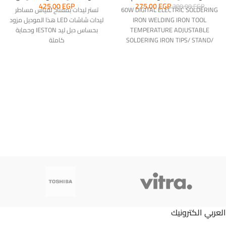
425,00
EGP
275,00
EGP
300,00
EGP
60W DIGITAL ELECTRIC SOLDERING
تستر ليدات بمفتاح لقياس مساطر
IRON WELDING IRON TOOL
ليدات شاشات LED هذا الموديل مزود
TEMPERATURE ADJUSTABLE
بحساس دبل ليد IESTON وحماية
SOLDERING IRON TIPS/ STAND/
كاملة
TIN WIRE
العربي الكترونيك