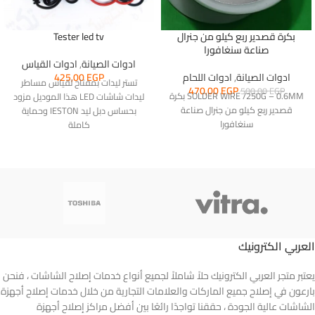
بكرة قصدير ربع كيلو من جنرال
Tester led tv
صناعة سنغافورا
ادوات الصيانة
,
ادوات القياس
ادوات الصيانة
,
ادوات اللحام
EGP
425,00
تستر ليدات بمفتاح لقياس مساطر
470,00
EGP
500,00
EGP
SOLDER WIRE /250G – 0.6MM بكرة
ليدات شاشات LED هذا الموديل مزود
قصدير ربع كيلو من جنرال صناعة
بحساس دبل ليد IESTON وحماية
سنغافورا
كاملة
العربي الكترونيك
يعتبر متجر العربي الكترونيك حلاً شاملاً لجميع أنواع خدمات إصلاح الشاشات ، فنحن
بارعون في إصلاح جميع الماركات والعلامات التجارية من خلال خدمات إصلاح أجهزة
الشاشات عالية الجودة ، حققنا تواجدًا رائعًا بين أفضل مراكز إصلاح أجهزة