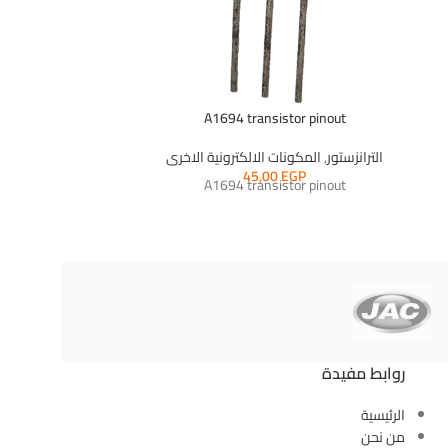
A1694 transistor pinout
الترانزستور
,
المكونات الالكترونية الاخرى
الترانزستور
,
الم
P
45,00
EGP
A1694 transistor pinout
روابط مفيدة
الرئيسية
من نحن