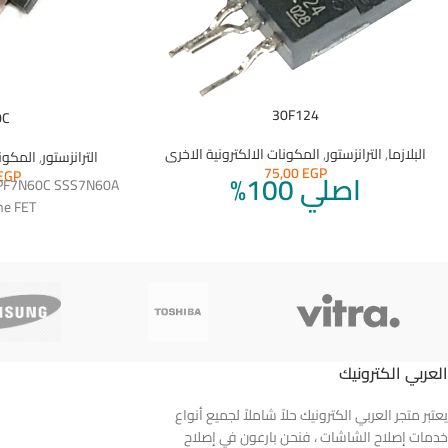
30F124
0C
البلازما
,
الترانزستور
,
المكونات الالكترونية الاخرى
الترانزستور
,
المكونا
75,00
EGP
EGP
اصلي 100%
QPF7N60C SSS7N60A
ne FET
العربي الكترونيك
يعتبر متجر العربي الكترونيك حلاً شاملاً لجميع أنواع
خدمات إصلاح الشاشات ، فنحن بارعون في إصلاح