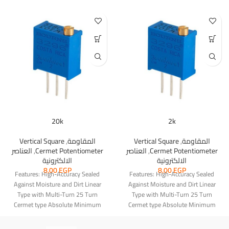
20k
2k
المقاومة
,
Vertical Square
المقاومة
,
Vertical Square
Cermet Potentiometer
,
العناصر
Cermet Potentiometer
,
العناصر
الالكترونية
الالكترونية
8,00
EGP
8,00
EGP
Features: High-Accuracy Sealed
Features: High-Accuracy Sealed
Against Moisture and Dirt Linear
Against Moisture and Dirt Linear
Type with Multi-Turn 25 Turn
Type with Multi-Turn 25 Turn
Cermet type Absolute Minimum
Cermet type Absolute Minimum
Resistance: 2ohms or
Resistance: 2ohms or