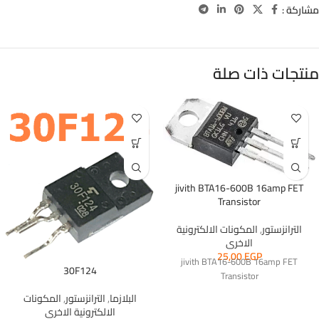
مشاركة :
منتجات ذات صلة
jivith BTA16-600B 16amp FET
Transistor
الترانزستور
,
المكونات الالكترونية
الاخرى
25,00
EGP
jivith BTA16-600B 16amp FET
30F124
Transistor
البلازما
,
الترانزستور
,
المكونات
الالكترونية الاخرى