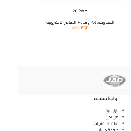
0Kohm
20Kohm
المقاومة
,
Rotary Pot
,
العناصر الالكترونية
المقاومة
,
 Pot
8,00
EGP
روابط مفيدة
الرئيسية
من نحن
سلة المشتريات
صفحة حسابي