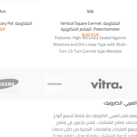
ohm
50k
المقاومة
,
Vertical Square Cermet
المقاومة
,
tary Pot
Potentiometer
,
العناصر الالكترونية
EGP
8,00
EGP
Features: High-Accuracy Sealed Against
Moisture and Dirt Linear Type with Multi-
Turn 25 Turn Cermet type Absolute
Minimum Resistance: 2ohms or
العربي الكترونيك
يعتبر متجر العربي الكترونيك حلاً شاملاً لجميع أنواع
خدمات إصلاح الشاشات ، فنحن بارعون في إصلاح
جميع الماركات والعلامات التجارية من خلال خدمات
إصلاح أجهزة الشاشات عالية الجودة ، حققنا تواجدًا