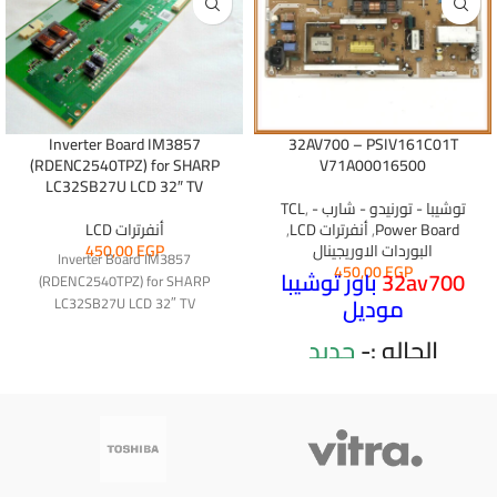
Inverter Board IM3857
32AV700 – PSIV161C01T
(RDENC2540TPZ) for SHARP
V71A00016500
LC32SB27U LCD 32″ TV
توشيبا - تورنيدو - شارب - TCL
,
Power Board
,
أنفرترات LCD
,
أنفرترات LCD
البوردات الاوريجينال
EGP
450,00
Inverter Board IM3857
450,00
EGP
32av700
باور توشيبا
(RDENC2540TPZ) for SHARP
موديل
LC32SB27U LCD 32″ TV
الحاله :-
جديد