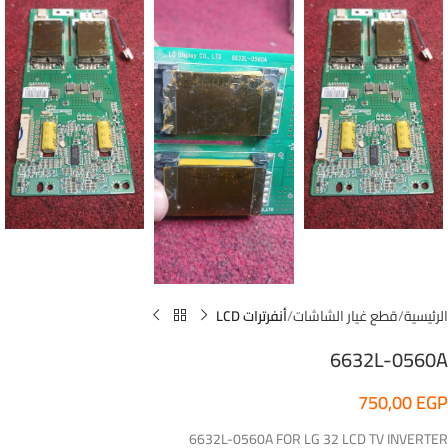
الرئيسية
قطع غيار الشاشات
أنفرترات LCD
6632L-0560A
750,00
EGP
6632L-0560A FOR LG 32 LCD TV INVERTER