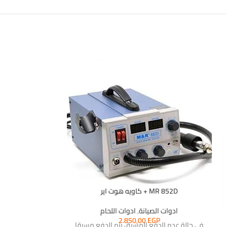
-16%
MR 852D + كاويه هوت اير
كاوية لحام ق
ادوات الصيانة
,
ادوات اللحام
ادوات ال
2.850,00
EGP
فى حالة عدم الدفع المسبق يتم الدفع مسبقا
,00
EGP