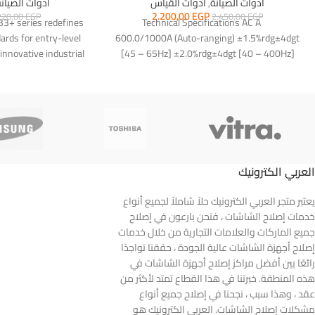
ادوات الصيانة
,
ادوات القياس
ادوات الصيان
2.200,00
EGP
220,00
EGP
2.450,00
EGP
3+ series redefines
Technical Specifications AC A
rds for entry-level
600.0/1000A (Auto-ranging) ±1.5%rdg±4dgt
 innovative industrial
[45 – 65Hz] ±2.0%rdg±4dgt [40 – 400Hz]
 that these
AC V 600.0V
العربي الكترونيك
يعتبر متجر العربي الكترونيك حلاً شاملاً لجميع أنواع
خدمات إصلاح الشاشات ، فنحن بارعون في إصلاح
جميع الماركات والعلامات التجارية من خلال خدمات
إصلاح أجهزة الشاشات عالية الجودة ، حققنا تواجدًا
رائعًا بين أفضل مراكز إصلاح أجهزة الشاشات في
هذه المنطقة. خبرتنا في هذا القطاع تمتد لأكثر من
عقد ، وهذا سبب ، نجحنا في إصلاح جميع أنواع
مشكلات إصلاح الشاشات. العربي الكترونيك هو