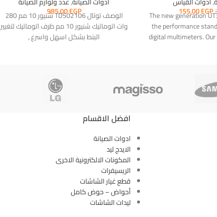
ة
,
ادوات القياس
ادوات الصيانة
,
عدد ولوازم الصيانة
985,00
EGP
155,00
EGP
The new generation UT3
الوصف توتال TD502106 شنيور 10 مم 280
the performance standa
وات اتوماتيك شنيور 10 مم ظرف اتوماتيك لتغيير
digital multimeters. Our
البنط بشكل اسهل واسرع ,
design ensures
افضل الاقسام
ادوات الصيانة
الايدج ليد
المكونات الالكترونية الاخرى
الريسيفرات
قطع غيار الشاشات
أحواض – حوض كامل
ليدات الشاشات