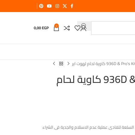
0
0,00
EGP
936D & كاوية لحام لهوت اير
936D & Pro’s Kit SS-989H كاوية لحام
فودافوان كاش 12% من قيمة السلعة لتفادى عملية عدم الاستلام والجدية فى الشراء