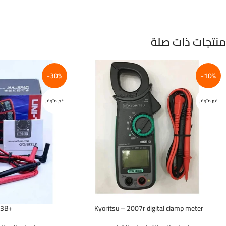
منتجات ذات صلة
-30%
-10%
غير متوفر
غير متوفر
+UNI-T 33B
Kyoritsu – 2007r digital clamp meter