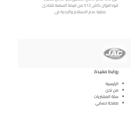
كاويه
فودافوان كاش 12% من قيمة السلعة لتفادى
220 الي 240 فولت التردد من 50 الي 60 هيرتز و
عملية عدم الاستلام والجدية فى
روابط مفيدة
الرئيسية
من نحن
سلة المشتريات
صفحة حسابي