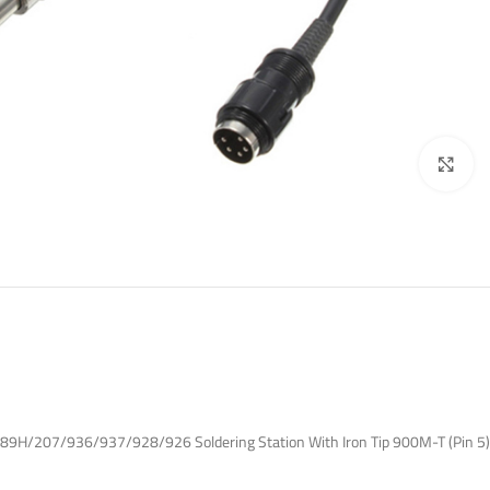
اضغط للتكبير
(5 Pin) Electric Solder Soldering Iron Handle for SS989H/207/936/937/928/926 Soldering Station With Iron Tip 900M-T