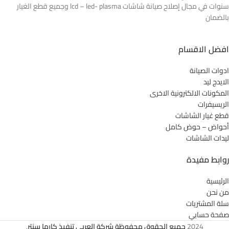
سنوات في مجال إصلاح صيانة شاشات lcd – led- plasma وجميع قطع الغيار
بالضمان
افضل الاقسام
ادوات الصيانة
الايدج ليد
المكونات الالكترونية الاخرى
الريسيفرات
قطع غيار الشاشات
أحواض – حوض كامل
ليدات الشاشات
روابط مفيدة
الرئيسية
من نحن
سلة المشتريات
صفحة حسابي
2024
جميع الحقوق محفوظة شركة العربي تنفيذ كارما سنتر
.