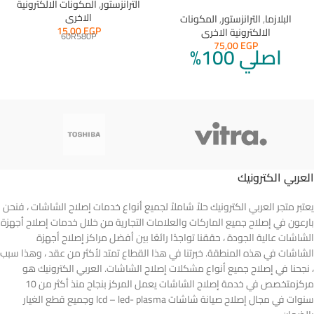
الترانزستور
,
المكونات الالكترونية
الاخرى
البلازما
,
الترانزستور
,
المكونات
15,00
EGP
الالكترونية الاخرى
60R580P
75,00
EGP
اصلي 100%
العربي الكترونيك
يعتبر متجر العربي الكترونيك حلاً شاملاً لجميع أنواع خدمات إصلاح الشاشات ، فنحن
بارعون في إصلاح جميع الماركات والعلامات التجارية من خلال خدمات إصلاح أجهزة
الشاشات عالية الجودة ، حققنا تواجدًا رائعًا بين أفضل مراكز إصلاح أجهزة
الشاشات في هذه المنطقة. خبرتنا في هذا القطاع تمتد لأكثر من عقد ، وهذا سبب
، نجحنا في إصلاح جميع أنواع مشكلات إصلاح الشاشات. العربي الكترونيك هو
مركزمتخصص في خدمة إصلاح الشاشات يعمل المركز بنجاح منذ أكثر من 10
سنوات في مجال إصلاح صيانة شاشات lcd – led- plasma وجميع قطع الغيار