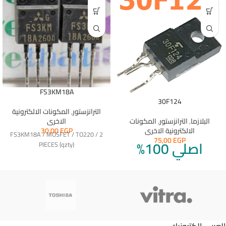
FS3KM18A
30F124
الترانزستور
,
المكونات الالكترونية
البلازما
,
الترانزستور
,
المكونات
الاخرى
الالكترونية الاخرى
30,00
EGP
FS3KM18A / MOSFET / TO220 / 2
75,00
EGP
اصلي 100%
PIECES (qzty)