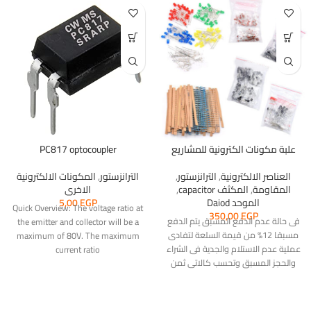
علبة مكونات الكترونية للمشاريع
PC817 optocoupler
العناصر الالكترونية
,
الترانزستور
,
الترانزستور
,
المكونات الالكترونية
المقاومة
,
المكثف capacitor
,
الاخرى
الموحد Daiod
EGP
5,00
Quick Overview: The voltage ratio at
350,00
EGP
فى حالة عدم الدفع المسبق يتم الدفع
the emitter and collector will be a
مسبقا 12% من قيمة السلعة لتفادى
maximum of 80V. The maximum
عملية عدم الاستلام والجدية فى الشراء
current ratio
والحجز المسبق وتحسب كالاتى ثمن
السلعة الفعلى × 12 ÷ 100
Elaraby01@instapay فودافون كاش
01004682935