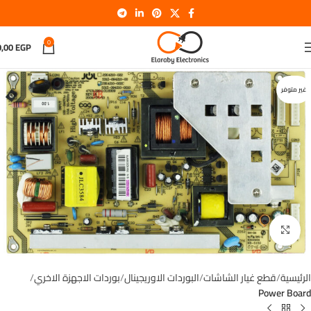
0
0,00
EGP
غير متوفر
اضغط للتكبير
الرئيسية
قطع غيار الشاشات
البوردات الاوريجينال
بوردات الاجهزة الاخري
Power Board