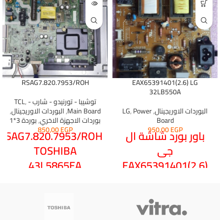
RSAG7.820.7953/ROH
EAX65391401(2.6) LG
32LB550A
توشيبا - تورنيدو - شارب - TCL
,
البوردات الاوريجينال
,
Power
,
LG
Main Board
,
البوردات الاوريجينال
,
Board
بوردات الاجهزة الاخري
,
بوردة 3*1
850,00
EGP
950,00
EGP
باور بورد شاشة ال
RSAG7.820.7953/ROH
جى
TOSHIBA
43L5865EA
EAX65391401(2.6)
LG 32LB550A
بوردة 4*1 توشيبا 43
100% OK TESTED
بوصة