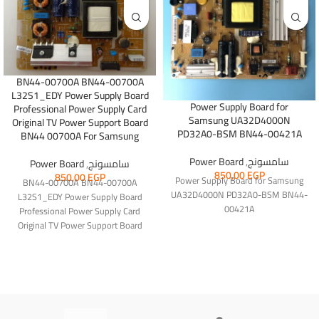
BN44-00700A BN44-00700A
L32S1_EDY Power Supply Board
Power Supply Board for
Professional Power Supply Card
Samsung UA32D4000N
Original TV Power Support Board
PD32A0-BSM BN44-00421A
BN44 00700A For Samsung
سامسونج
,
Power Board
سامسونج
,
Power Board
850,00
EGP
850,00
EGP
Power Supply Board for Samsung
BN44-00700A BN44-00700A
UA32D4000N PD32A0-BSM BN44-
L32S1_EDY Power Supply Board
00421A
Professional Power Supply Card
Original TV Power Support Board
BN44 00700A For Samsung