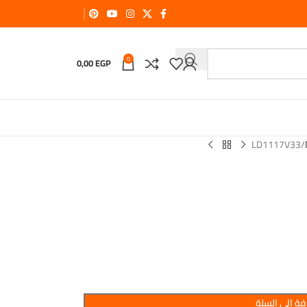
0
0,00
EGP
LD1117V33
ة إلى السلة