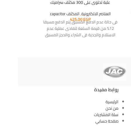
علبة تحتوى على 300 مكثف سراميك
G2025 DIP16
 audio
العناصر الالكترونية
,
المكثف capacitor
EGP
425,00
العناصر الا
فى حالة عدم الدفع المسبق يتم الدفع مسبقا
P
G2025 DIP16
12% من قيمة السلعة لتفادى عملية عدم
 audio
الاستلام والجدية فى الشراء والحجز المسبق
وتحسب كالاتى ثمن السلعة الفعلى × 12 ÷
100 Elaraby01@instapay فودافون كاش
01004682935
روابط مفيدة
الرئيسية
من نحن
سلة المشتريات
صفحة حسابي