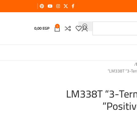
0
0,00
EGP
LM338T “3-Termi
LM338T “3-Term
Positiv