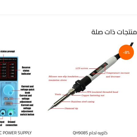
منتجات ذات صلة
-8%
كاويه لحام QH908S
DC POWER SUPPLY