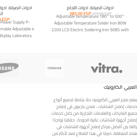
ادوات الصيانة
,
ادوات اللحام
ادوات الصيانة
,
ادوا
EGP
385,00
ال
420,00
EGP
Adjustable temperature 180° to 500°
0
EGP
Power Supply P-
Adjustable Temperature Solder Iron 80W
mable Adjustable 4
220V LCD Electric Soldering Iron 908S with
 display Laboratory
Tips wire Tools
 Sunshine
العربي الكترونيك
يعتبر متجر العربي الكترونيك حلاً شاملاً لجميع أنواع
خدمات إصلاح الشاشات ، فنحن بارعون في إصلاح
جميع الماركات والعلامات التجارية من خلال خدمات
إصلاح أجهزة الشاشات عالية الجودة ، حققنا تواجدًا
رائعًا بين أفضل مراكز إصلاح أجهزة الشاشات في
هذه المنطقة. خبرتنا في هذا القطاع تمتد لأكثر من