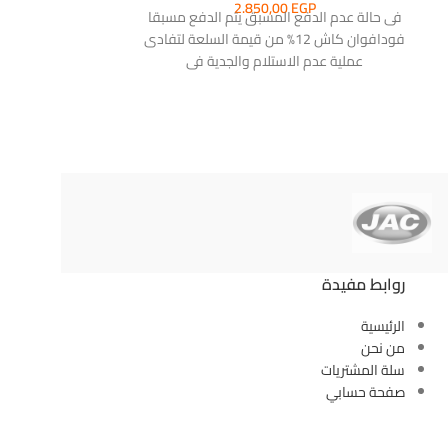
G2006)
2.850,00
EGP
فى حالة عدم الدفع المسبق يتم الدفع مسبقا
فودافوان كاش 12% من قيمة السلعة لتفادى
ادوات الصيا
عملية عدم الاستلام والجدية فى
GP
 BATTERY 20V
TURER: TOTAL
tage:220V-
er:200W No-load
pm Collet
mm LCD
روابط مفيدة
الرئيسية
من نحن
سلة المشتريات
صفحة حسابي