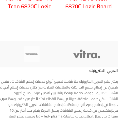
Tcon 6870C Logic
6870C Logic Board
Board LG TV Board
LG TV Board placa
placa tv lg Original
tv lg Original T-con
T-con Card 6870C
Card 6870C -480A
0532
العربي الكترونيك
يعتبر متجر العربي الكترونيك حلاً شاملاً لجميع أنواع خدمات إصلاح الشاشات ، فنحن
بارعون في إصلاح جميع الماركات والعلامات التجارية من خلال خدمات إصلاح أجهزة
الشاشات عالية الجودة ، حققنا تواجدًا رائعًا بين أفضل مراكز إصلاح أجهزة
الشاشات في هذه المنطقة. خبرتنا في هذا القطاع تمتد لأكثر من عقد ، وهذا سبب
، نجحنا في إصلاح جميع أنواع مشكلات إصلاح الشاشات. العربي الكترونيك هو
مركزمتخصص في خدمة إصلاح الشاشات يعمل المركز بنجاح منذ أكثر من 10
سنوات في مجال إصلاح صيانة شاشات lcd – led- plasma وجميع قطع الغيار