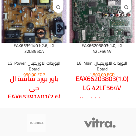
EAX65391401(2.6) LG
EAX66203803(1.0) LG
32LB550A
42LF564V
البوردات الاوريجينال
,
Main
,
LG
البوردات الاوريجينال
,
Power
,
LG
Board
Board
950,00
EGP
1.500,00
EGP
EAX66203803(1.0)
باور بورد شاشة ال
LG 42LF564V
جى
EAX65391401(2.6)
مين بورد شاشة ال
LG 32LB550A
جى 42 بوصة
100% OK TESTED
100% TESTED OK