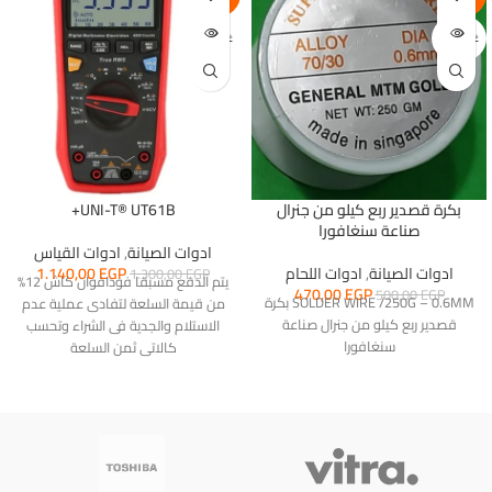
غير متوفر
غير متوفر
بكرة قصدير ربع كيلو من جنرال
UNI-T® UT61B+
صناعة سنغافورا
ادوات الصيانة
,
ادوات القياس
ادوات الصيانة
,
ادوات اللحام
EGP
1.140,00
1.300,00
EGP
يتم الدفع مسبقا فودافوان كاش 12%
470,00
EGP
500,00
EGP
SOLDER WIRE /250G – 0.6MM بكرة
من قيمة السلعة لتفادى عملية عدم
قصدير ربع كيلو من جنرال صناعة
الاستلام والجدية فى الشراء وتحسب
سنغافورا
كالاتى ثمن السلعة