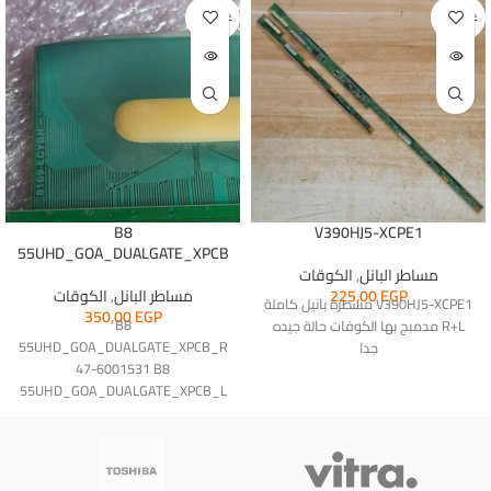
غير متوفر
غير متوفر
B8
V390HJ5-XCPE1
55UHD_GOA_DUALGATE_XPCB
مساطر البانل
,
الكوقات
EGP
225,00
مساطر البانل
,
الكوقات
V390HJ5-XCPE1 مسطرة بانيل كاملة
350,00
EGP
B8
R+L مدمبج بها الكوفات حالة جيده
55UHD_GOA_DUALGATE_XPCB_R
جدا
47-6001531 B8
55UHD_GOA_DUALGATE_XPCB_L
47-6001531