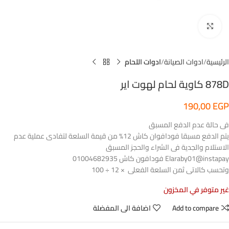
اضغط للتكبير
الرئيسية
ادوات الصيانة
ادوات اللحام
878D كاوية لحام لهوت اير
190,00
EGP
فى حالة عدم الدفع المسبق
يتم الدفع مسبقا فودافوان كاش 12% من قيمة السلعة لتفادى عملية عدم
الاستلام والجدية فى الشراء والحجز المسبق
Elaraby01@instapay فودافون كاش 01004682935
وتحسب كالاتى ثمن السلعة الفعلى × 12 ÷ 100
غير متوفر في المخزون
Add to compare
اضافة الى المفضلة