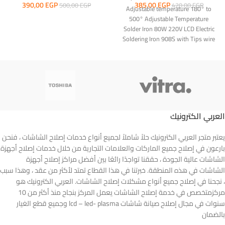
390,00
EGP
385,00
EGP
500,00
EGP
420,00
EGP
Adjustable temperature 180° to
500° Adjustable Temperature
Solder Iron 80W 220V LCD Electric
Soldering Iron 908S with Tips wire
Tools
العربي الكترونيك
يعتبر متجر العربي الكترونيك حلاً شاملاً لجميع أنواع خدمات إصلاح الشاشات ، فنحن
بارعون في إصلاح جميع الماركات والعلامات التجارية من خلال خدمات إصلاح أجهزة
الشاشات عالية الجودة ، حققنا تواجدًا رائعًا بين أفضل مراكز إصلاح أجهزة
الشاشات في هذه المنطقة. خبرتنا في هذا القطاع تمتد لأكثر من عقد ، وهذا سبب
، نجحنا في إصلاح جميع أنواع مشكلات إصلاح الشاشات. العربي الكترونيك هو
مركزمتخصص في خدمة إصلاح الشاشات يعمل المركز بنجاح منذ أكثر من 10
سنوات في مجال إصلاح صيانة شاشات lcd – led- plasma وجميع قطع الغيار
بالضمان